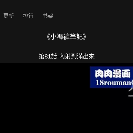
更新
排行
书架
《小褲褲筆記》
第81話-內射到滿出來