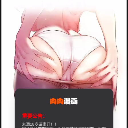
重要公告：
未满18岁请离开！！