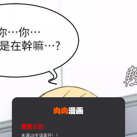
重要公告：
未满18岁请离开！！