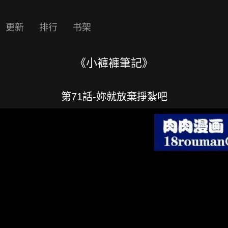
更新
排行
书架
《小褲褲筆記》
第71話-妳就放棄掙紮吧