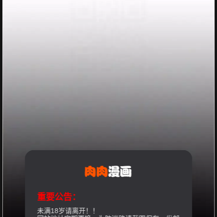
重要公告：
未满18岁请离开！！