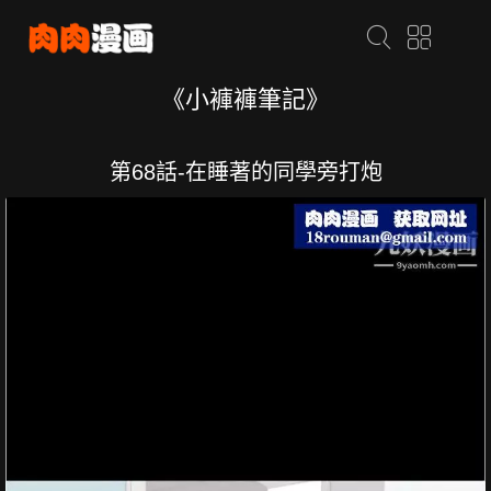
《小褲褲筆記》
第68話-在睡著的同學旁打炮