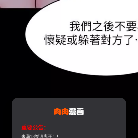
重要公告：
未满18岁请离开！！