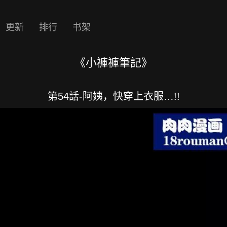
更新
排行
书架
《小褲褲筆記》
第54話-阿姨，快穿上衣服…!!