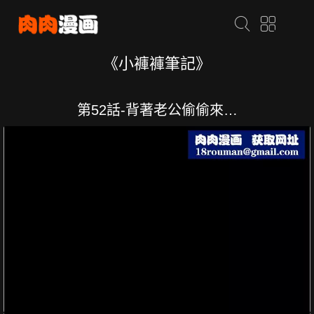
《小褲褲筆記》
第52話-背著老公偷偷來…