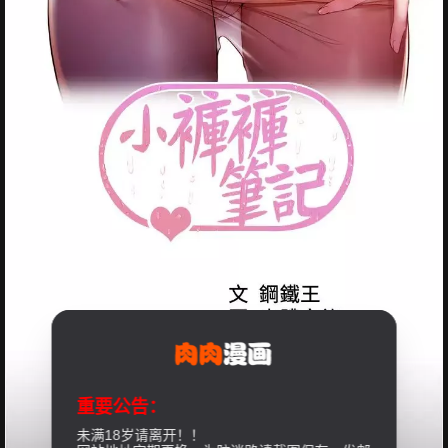
重要公告：
未满18岁请离开！！