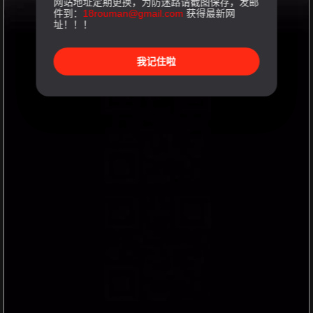
网站地址定期更换，为防迷路请截图保存，发邮
件到：
18rouman@gmail.com
获得最新网
址！！！
我记住啦