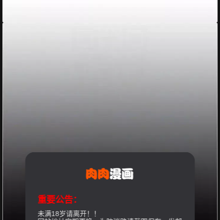
重要公告：
未满18岁请离开！！