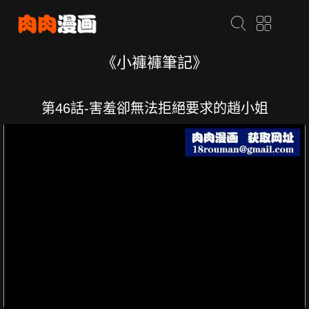
《小褲褲筆記》
第46話-害羞卻無法拒絕要求的趙小姐