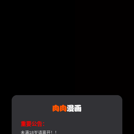
重要公告：
未满18岁请离开！！