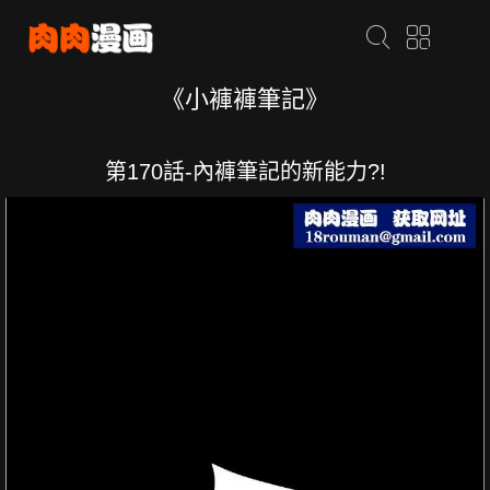
《小褲褲筆記》
第170話-內褲筆記的新能力?!