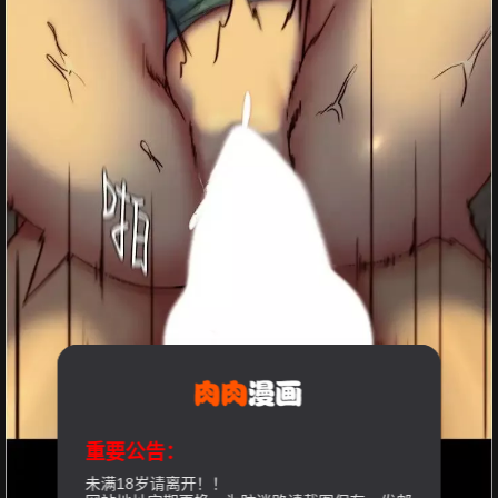
重要公告：
未满18岁请离开！！