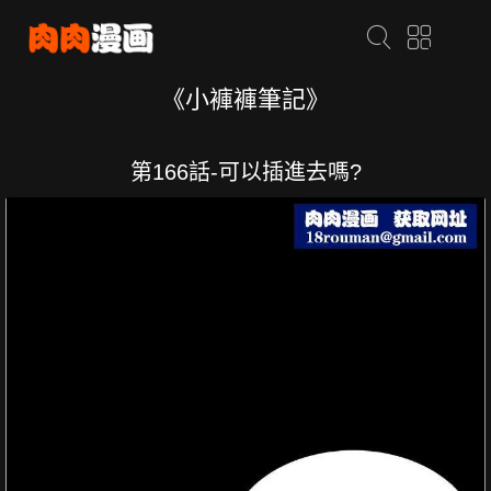
《小褲褲筆記》
第166話-可以插進去嗎?