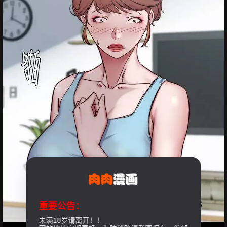
重要公告：
未满18岁请离开！！