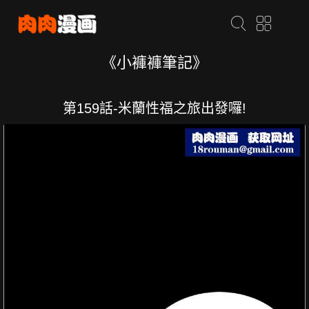
《小褲褲筆記》
第159話-米蘭性福之旅出發囉!