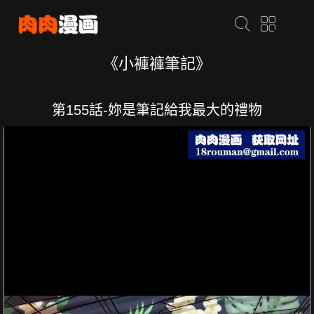
《小褲褲筆記》
第155話-妳是筆記給我最大的禮物