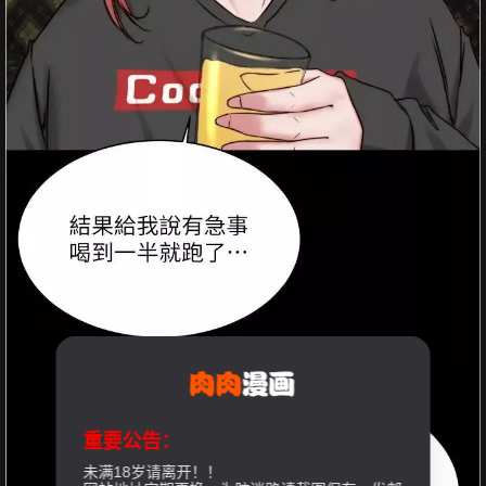
重要公告：
未满18岁请离开！！