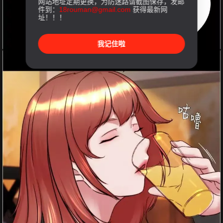
网站地址定期更换，为防迷路请截图保存，发邮
件到：
18rouman@gmail.com
获得最新网
址！！！
我记住啦