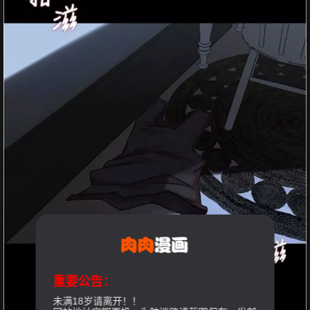
重要公告：
未满18岁请离开！！