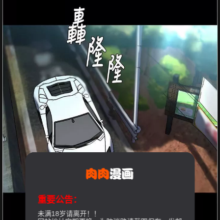
重要公告：
未满18岁请离开！！