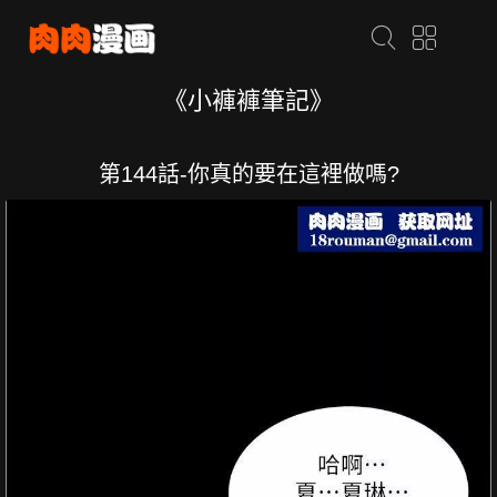
《小褲褲筆記》
第144話-你真的要在這裡做嗎?