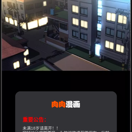
重要公告：
未满18岁请离开！！