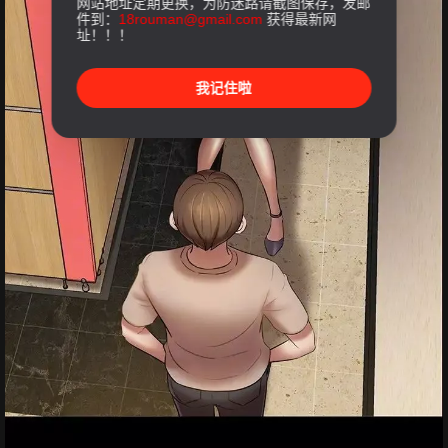
网站地址定期更换，为防迷路请截图保存，发邮
件到：
18rouman@gmail.com
获得最新网
址！！！
我记住啦