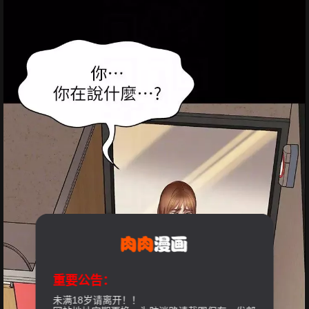
重要公告：
未满18岁请离开！！