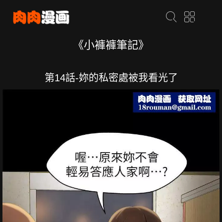
《小褲褲筆記》
第14話-妳的私密處被我看光了