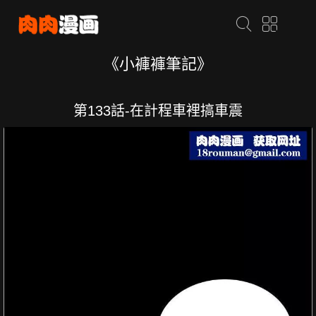
《小褲褲筆記》
第133話-在計程車裡搞車震