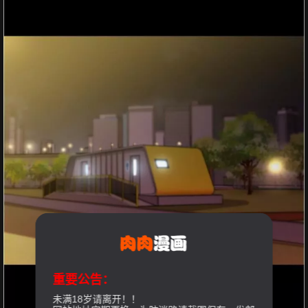
重要公告：
未满18岁请离开！！