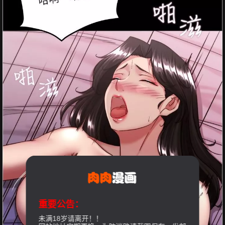
重要公告：
未满18岁请离开！！