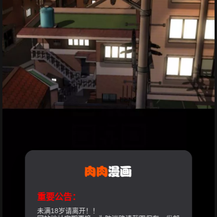
重要公告：
未满18岁请离开！！