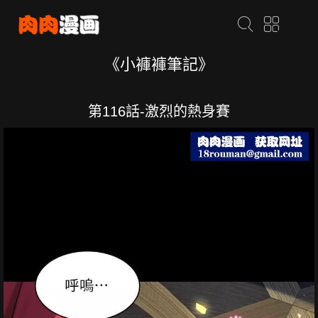
《小褲褲筆記》
第116話-激烈的熱身賽