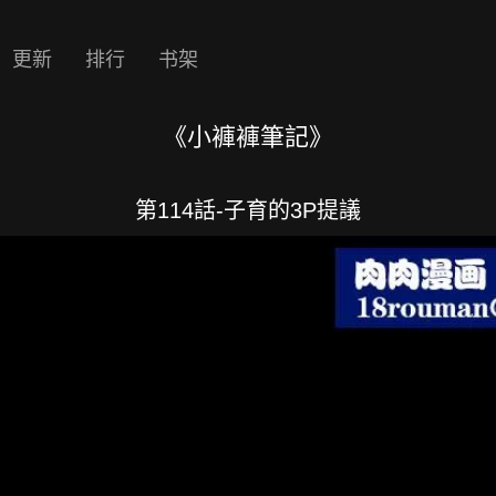
更新
排行
书架
《小褲褲筆記》
第114話-子育的3P提議