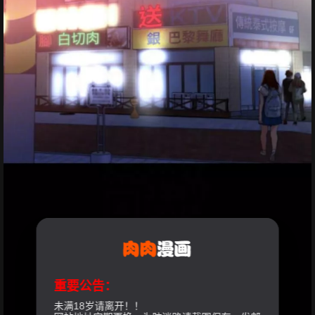
重要公告：
未满18岁请离开！！