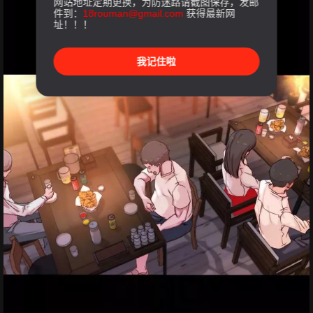
网站地址定期更换，为防迷路请截图保存，发邮
件到：
18rouman@gmail.com
获得最新网
址！！！
我记住啦