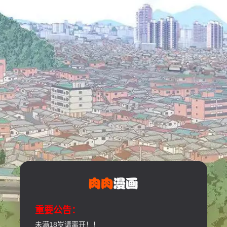
重要公告：
未满18岁请离开！！