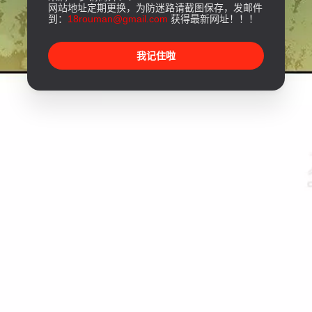
网站地址定期更换，为防迷路请截图保存，发邮件
到：
18rouman@gmail.com
获得最新网址！！！
我记住啦