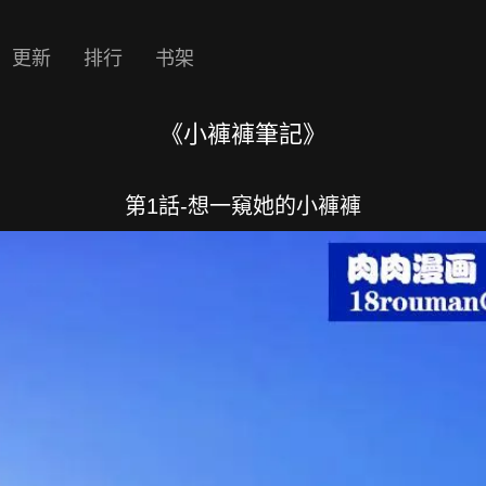
更新
排行
书架
《小褲褲筆記》
第1話-想一窺她的小褲褲