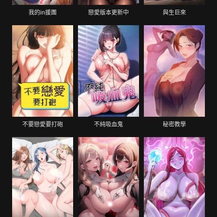
我的in援團
戀愛版本更新中
與生巨來
不要戀愛要打砲
不純吸血鬼
秘密教學