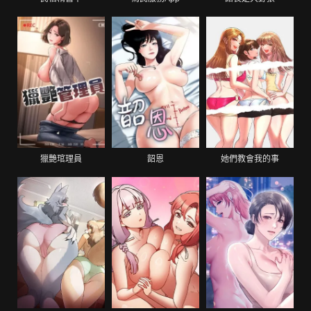
獵艷琯理員
韶恩
她們教會我的事