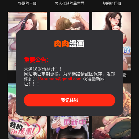
野獸的王國
男人稀缺的異世界
契約的代價
重要公告：
未满18岁请离开！！
网站地址定期更换，为防迷路请截图保存，发邮
特別課程
发小碰不得
魯蛇社畜的金手指
件到：
18rouman@gmail.com
获得最新网
址！！！
我记住啦